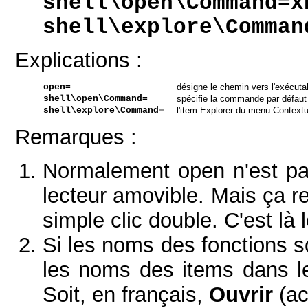
shell\open\Command=x
shell\explore\Comman
Explications :
open=
désigne le chemin vers l'exécutab
shell\open\Command=
spécifie la commande par défaut 
shell\explore\Command=
l
'item Explorer du menu Contextu
Remarques :
Normalement open n'est p
lecteur amovible. Mais ça re
simple clic double. C'est là 
Si les noms des fonctions 
les noms des items dans le
Soit, en français,
Ouvrir
(ac