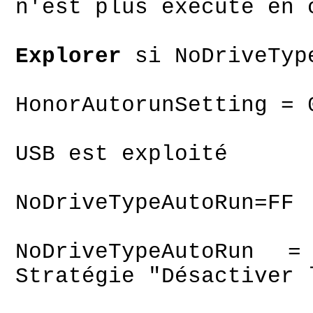
n'est plus exécuté en 
Ou
Explorer
si NoDriveTyp
HonorAutorunSetting =
l'autorun.
USB est exploité
même
NoDriveTypeAutoRun=FF
NoDriveTypeAutoRu
Stratégie "Désactiver 
activée p